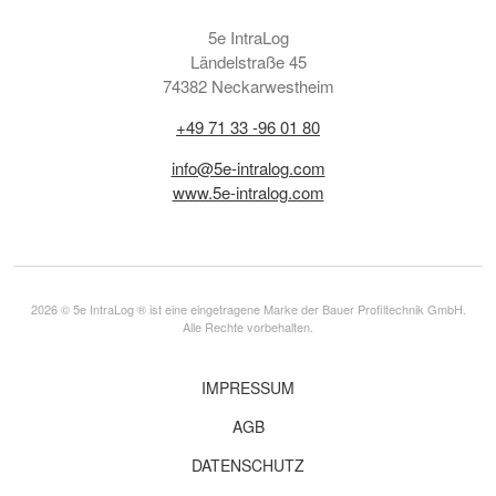
5e IntraLog
Ländelstraße 45
74382 Neckarwestheim
+49 71 33 -96 01 80
info@5e-intralog.com
www.5e-intralog.com
2026 © 5e IntraLog ® ist eine eingetragene Marke der Bauer Profiltechnik GmbH.
Alle Rechte vorbehalten.
IMPRESSUM
AGB
DATENSCHUTZ