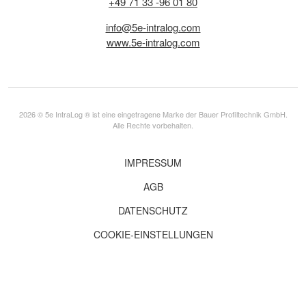
+49 71 33 -96 01 80
info@5e-intralog.com
www.5e-intralog.com
2026 © 5e IntraLog ® ist eine eingetragene Marke der Bauer Profiltechnik GmbH.
Alle Rechte vorbehalten.
IMPRESSUM
AGB
DATENSCHUTZ
COOKIE-EINSTELLUNGEN