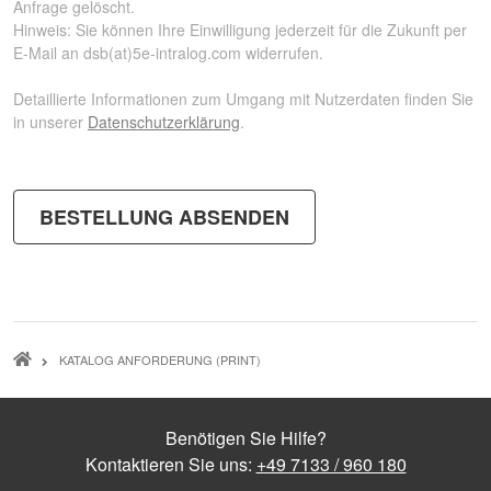
Anfrage gelöscht.
Hinweis:
Sie können Ihre Einwilligung jederzeit für die Zukunft per
E-Mail an
dsb(at)5e-intralog.com
widerrufen.
Detaillierte Informationen zum Umgang mit Nutzerdaten finden Sie
in unserer
Datenschutzerklärung
.
PFADNAVIGATION
KATALOG ANFORDERUNG (PRINT)
Benötigen Sie Hilfe?
Kontaktieren Sie uns:
+49 7133 / 960 180