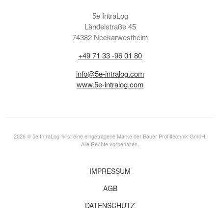
5e IntraLog
Ländelstraße 45
74382 Neckarwestheim
+49 71 33 -96 01 80
info@5e-intralog.com
www.5e-intralog.com
2026 © 5e IntraLog ® ist eine eingetragene Marke der Bauer Profiltechnik GmbH.
Alle Rechte vorbehalten.
IMPRESSUM
AGB
DATENSCHUTZ