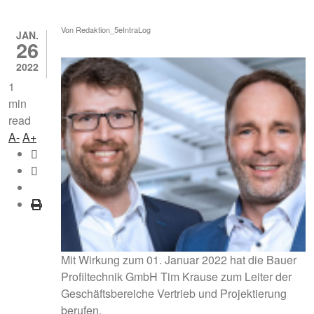
Von
Redaktion_5eIntraLog
JAN.
26
2022
1
min
read
A-
A+
facebook
twitter
email
print
Bauer Profiltechnik erweitert Geschäftsführung (26.0
Mit Wirkung zum 01. Januar 2022 hat die Bauer
Profiltechnik GmbH Tim Krause zum Leiter der
Geschäftsbereiche Vertrieb und Projektierung
berufen.